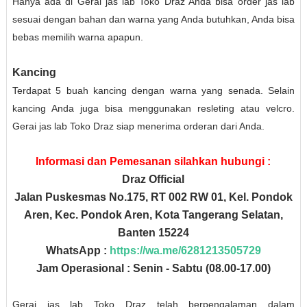
Hanya ada di Gerai jas lab Toko Draz Anda bisa order jas lab
sesuai dengan bahan dan warna yang Anda butuhkan, Anda bisa
bebas memilih warna apapun.
Kancing
Terdapat 5 buah kancing dengan warna yang senada. Selain
kancing Anda juga bisa menggunakan resleting atau velcro.
Gerai jas lab Toko Draz siap menerima orderan dari Anda.
Informasi dan Pemesanan silahkan hubungi :
Draz Official
Jalan Puskesmas No.175, RT 002 RW 01, Kel. Pondok
Aren, Kec. Pondok Aren, Kota Tangerang Selatan,
Banten 15224
WhatsApp :
https://wa.me/6281213505729
Jam Operasional : Senin - Sabtu (08.00-17.00)
Gerai jas lab Toko Draz telah berpengalaman dalam