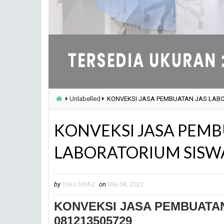
Unlabelled
KONVEKSI JASA PEMBUATAN JAS LABO
KONVEKSI JASA PEMB
LABORATORIUM SISWA
by
Toko DRAZ
on
Mei 08, 2023
KONVEKSI JASA PEMBUATAN
081213505729