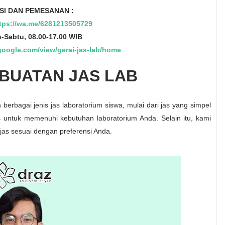
SI DAN PEMESANAN :
tps://wa.me/6281213505729
n-Sabtu, 08.00-17.00 WIB
.google.com/view/gerai-jas-lab/home
BUATAN JAS LAB
erbagai jenis jas laboratorium siswa, mulai dari jas yang simpel
 untuk memenuhi kebutuhan laboratorium Anda. Selain itu, kami
jas sesuai dengan preferensi Anda.