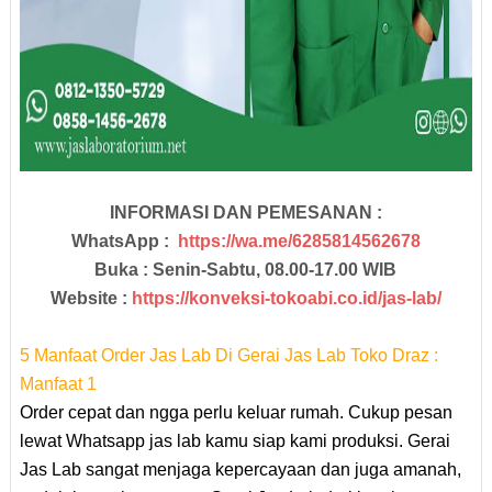
INFORMASI DAN PEMESANAN :
WhatsApp :
https://wa.me/6285814562678
Buka : Senin-Sabtu, 08.00-17.00 WIB
Website :
https://konveksi-tokoabi.co.id/jas-lab/
5 Manfaat Order Jas Lab Di Gerai Jas Lab Toko Draz :
Manfaat 1
Order cepat dan ngga perlu keluar rumah. Cukup pesan
lewat Whatsapp jas lab kamu siap kami produksi. Gerai
Jas Lab sangat menjaga kepercayaan dan juga amanah,