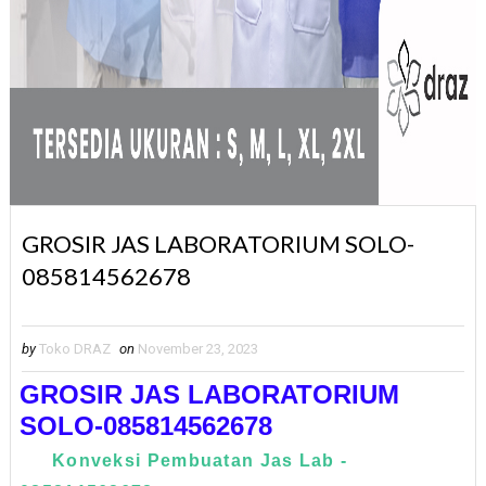
GROSIR JAS LABORATORIUM SOLO-
085814562678
by
Toko DRAZ
on
November 23, 2023
GROSIR JAS LABORATORIUM
SOLO-085814562678
Konveksi Pembuatan Jas Lab -