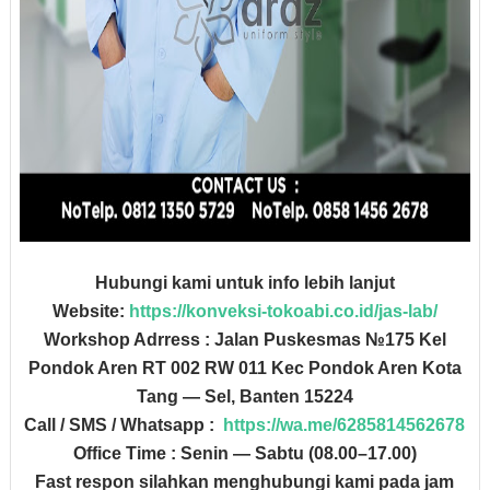
Hubungi kami untuk info lebih lanjut
Website:
https://konveksi-tokoabi.co.id/jas-lab/
Workshop Adrress : Jalan Puskesmas №175 Kel
Pondok Aren RT 002 RW 011 Kec Pondok Aren Kota
Tang — Sel, Banten 15224
Call / SMS / Whatsapp :
https://wa.me/6285814562678
Office Time : Senin — Sabtu (08.00–17.00)
Fast respon silahkan menghubungi kami pada jam