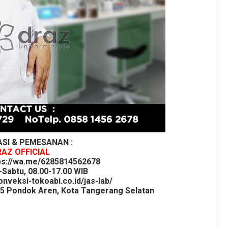
SI & PEMESANAN :
AZ OFFICIAL
ps://wa.me/6285814562678
-Sabtu, 08.00-17.00 WIB
onveksi-tokoabi.co.id/jas-lab/
75 Pondok Aren, Kota Tangerang Selatan