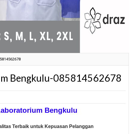
85814562678
rium Bengkulu-085814562678
Laboratorium Bengkulu
alitas Terbaik untuk Kepuasan Pelanggan