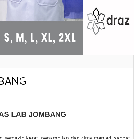
MBANG
AS LAB JOMBANG
ang semakin ketat, penampilan dan citra menjadi sangat