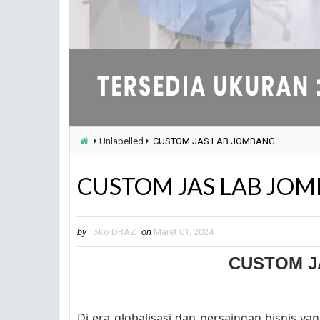
Unlabelled
CUSTOM JAS LAB JOMBANG
CUSTOM JAS LAB JO
by
Toko DRAZ
on
Maret 01, 2024
CUSTOM J
Di era globalisasi dan persaingan bisnis y