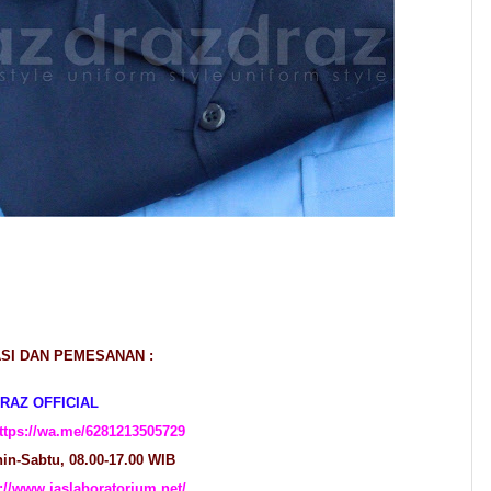
SI DAN PEMESANAN :
RAZ OFFICIAL
ttps://wa.me/6281213505729
n-Sabtu, 08.00-17.00 WIB
p://www.jaslaboratorium.net/