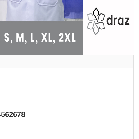
4562678