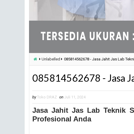
Unlabelled
085814562678 - Jasa Jahit Jas Lab Tekni
085814562678 - Jasa Jah
by
Toko DRAZ
on
Juli 11, 2024
Jasa Jahit Jas Lab Teknik S
Profesional Anda