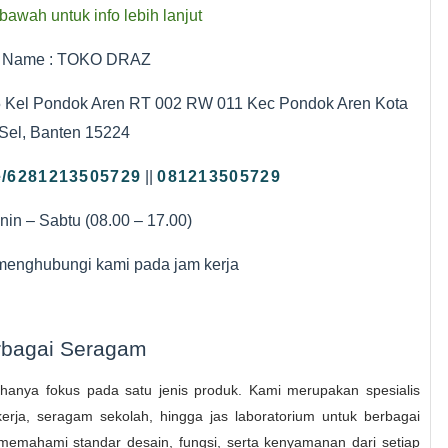
bawah untuk info lebih lanjut
 Name : TOKO DRAZ
5 Kel Pondok Aren RT 002 RW 011 Kec Pondok Aren Kota
 Sel, Banten 15224
e/6281213505729
||
081213505729
enin – Sabtu (08.00 – 17.00)
 menghubungi kami pada jam kerja
erbagai Seragam
hanya fokus pada satu jenis produk. Kami merupakan spesialis
rja, seragam sekolah, hingga jas laboratorium untuk berbagai
emahami standar desain, fungsi, serta kenyamanan dari setiap