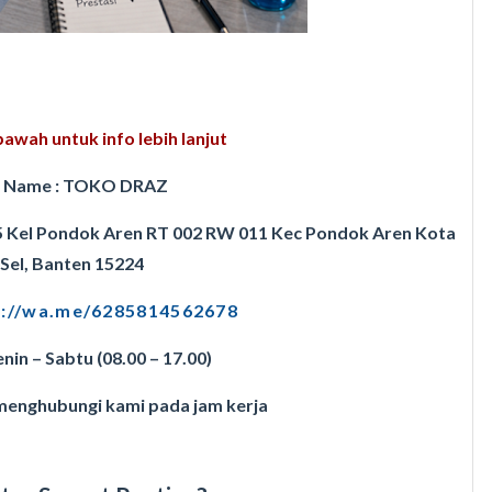
awah untuk info lebih lanjut
 Name : TOKO DRAZ
5 Kel Pondok Aren RT 002 RW 011 Kec Pondok Aren Kota
 Sel, Banten 15224
s://wa.me/6285814562678
enin – Sabtu (08.00 – 17.00)
 menghubungi kami pada jam kerja