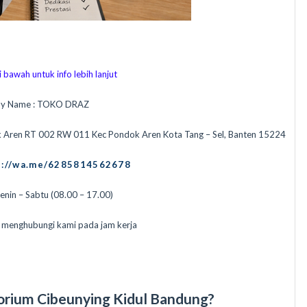
 bawah untuk info lebih lanjut
y Name : TOKO DRAZ
k Aren RT 002 RW 011 Kec Pondok Aren Kota Tang – Sel, Banten 15224
s://wa.me/6285814562678
Senin – Sabtu (08.00 – 17.00)
n menghubungi kami pada jam kerja
orium Cibeunying Kidul Bandung?