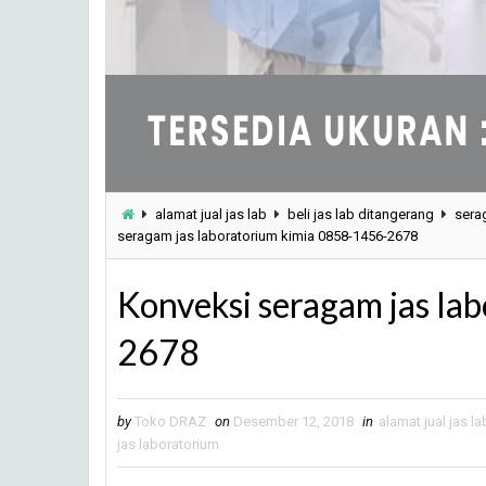
alamat jual jas lab
beli jas lab ditangerang
sera
seragam jas laboratorium kimia 0858-1456-2678
Konveksi seragam jas la
2678
by
Toko DRAZ
on
Desember 12, 2018
in
alamat jual jas la
jas laboratorium