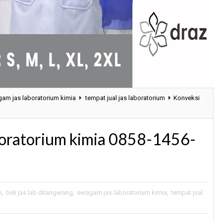
gam jas laboratorium kimia
tempat jual jas laboratorium
Konveksi
boratorium kimia 0858-1456-
b
,
beli jas lab ditangerang
,
seragam jas laboratorium kimia
,
tempat jual