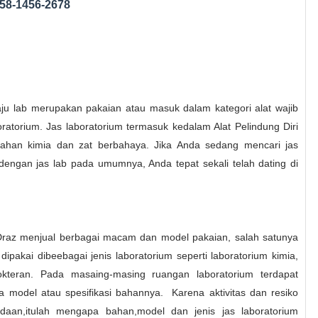
858-1456-2678
baju lab merupakan pakaian atau masuk dalam kategori alat wajib
boratorium. Jas laboratorium termasuk kedalam Alat Pelindung Diri
 bahan kimia dan zat berbahaya. Jika Anda sedang mencari jas
dengan jas lab pada umumnya, Anda tepat sekali telah dating di
Draz menjual berbagai macam dan model pakaian, salah satunya
 dipakai dibeebagai jenis laboratorium seperti laboratorium kimia,
kedokteran. Pada masaing-masing ruangan laboratorium terdapat
pa model atau spesifikasi bahannya.
Karena aktivitas dan resiko
edaan,itulah mengapa bahan,model dan jenis jas laboratorium